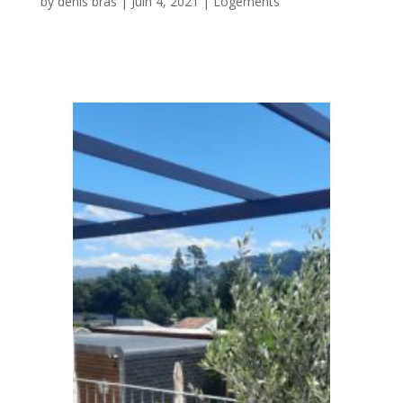
by
denis bras
|
Juin 4, 2021
|
Logements